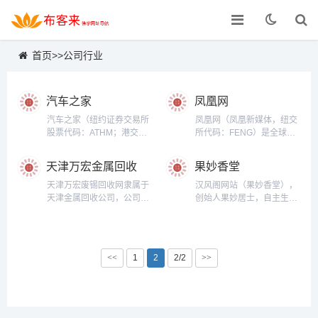
首页
>>
公司行业
汽车之家
凤凰网
汽车之家（纽约证券交易所
凤凰网（凤凰新媒体，纽交
股票代码：ATHM；港交所
所代码：FENG）是全球领
股票代码：2518）成立于
先的跨平台网络新媒体公
2005年，致力于为消费者提
司，整合旗下综合门户凤凰
天津万宏金属回收
果妙香堂
供一站式的看车、买车、用
网、手机凤凰网和凤凰视频
网
车服务，提供优质的汽车消
三大平台，秉承"中华情怀，
天津万宏废锡回收网隶属于
汉风阁网站（果妙香堂），
费和汽车生活服务。助力中
全球视野，兼容开放，进步
天津金属回收公司，公司成
创始人果妙居士，自主生产
国汽车产业蓬勃发展。...
力量"的媒体理念， 为主流
立于2006年初，是一家资金
经营沉香，檀香，合香，香
华人提供互联网、无线通
实力雄厚、利用再生资源的
品礼盒，纸香筒，木香筒，
信、电视网的三网融合无缝
新兴环保冶炼公司主要经营
沉香手串，檀香手串。专注
衔接的新媒体优质内容与服
废旧金属回收、淘汰稀有金
于单方纯料香，使用传承方
<<
1
2
2/2
>>
务。...
属、高熔点、高硬度金属合
法调和出纯正香的味道。...
金材
料‘钨’‘钼’‘镍’‘锡’‘铟’‘锗’‘钽’‘铼’‘高
比重’‘’复合片‘’强磁‘’电子物
料等废金属回收。...