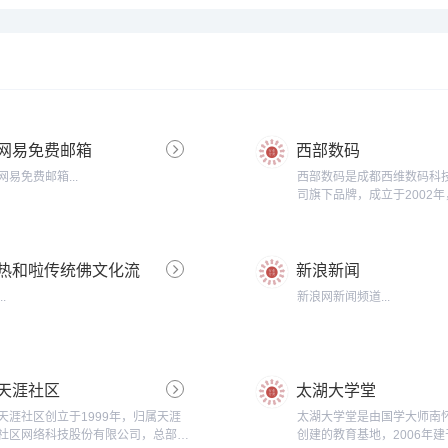
网易免费邮箱
西部数码
网易免费邮箱...
西部数码是成都西维数码科
司旗下品牌，成立于2002
资本1000万元，主营信息
布平台，服务项目包括：域
虚拟主机、VPS、云主机、
热和啦传统佛文化流
新浪新闻
箱、主机租用、主机托管、C
站加速、网络营销服务等。..
通处
...
新浪网新闻频道...
天涯社区
太湖大学堂
天涯社区创立于1999年，归属天涯
太湖大学堂是由国学大师南
社区网络科技股份有限公司，总部位
创建的教育基地，2006年