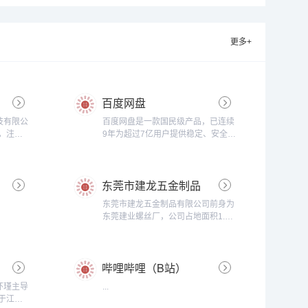
更多+
百度网盘
技有限公
百度网盘是一款国民级产品，已连续
年，注册
9年为超过7亿用户提供稳定、安全的
存储与发
个人云存储服务，已实现电脑、手
名注册、
机、电视等多种终端场景的覆盖和互
企业邮
联，并支持多类型文件的备份、分
东莞市建龙五金制品
DN网
享、查看和处理...
.
公司
东莞市建龙五金制品有限公司前身为
东莞建业螺丝厂，公司占地面积1.5
万平方米，是一家专业的家具螺丝生
产企业，主要生产各种家具用自攻螺
丝，纤维板钉、快速牙螺丝、墙板
哔哩哔哩（B站）
钉、拆装机丝、螺母等。 建龙拥有
完备的螺丝制造工艺，集紧固件制造
怀瑾主导
...
业界的精湛技术和设备，形成冷拔拉
建于江苏
丝、冷成型加工、热处理加硬等...