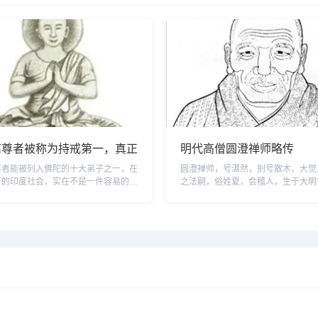
离尊者被称为持戒第一，真正
明代高僧圆澄禅师略传
戒是心戒！
尊者能被列入佛陀的十大弟子之一，在
圆澄禅师，号湛然，别号散木，大觉
严的印度社会，实在不是一件容易的
之法嗣，俗姓夏，会稽人，生于大明
波离出身在首陀罗族的贱族，命运注定
四十年（1561）。圆澄禅师天资颖
别人的奴隶，生为首陀罗的种族，在古
言辩，大目昂鼻，哆唇露齿，颇有异
被认做「初生」的人，其受社会的歧
禅师少时从玉峰禅师出家，开始读书
象一块粪土，不值一顾。首陀罗的人，
日，圆澄禅师来到丈室，请求玉峰禅
如遇到婆罗门和刹帝利，要跪在路旁让
经典。玉峰禅师喝斥道：“丁字不识
偷看他们一眼，眼...
行，求甚么经？”圆澄禅...