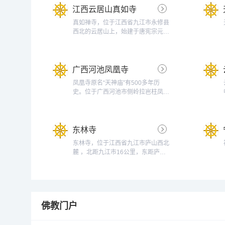
江西云居山真如寺
真如禅寺，位于江西省九江市永修县
西北的云居山上，始建于唐宪宗元和
年间（806年-810年），开山祖师为
道容禅师。真如禅寺是中国佛教禅宗
五宗之一曹洞宗祖庭，被中国佛教协
广西河池凤凰寺
会会长赵朴初誉为全国三大样板寺庙
之一。自2013年，其下院庆云禅寺
凤凰寺原名“天神庙”有500多年历
每年都面对公众举办禅修班。近代禅
史。位于广西河池市侧岭拉岜柱凤凰
宗大德虚云禅师圆寂于该寺。真如禅
山脚下-----侧岭乡的东北角黔桂铁路
寺最具特色之处是...
侧岭火车站距离约1000米，此地毗
邻南丹，河池，环江三界交界是河池
东林寺
区广大善众佛教活动的主 要场所之
一。...
东林寺，位于江西省九江市庐山西北
麓 ，北距九江市16公里，东距庐山
牯岭街 50公里。因处于西林寺以
东，故名东林寺。东林寺建于东晋大
元九年 （384年），为庐山上历史悠
久的寺院之一。东林寺是佛教净土宗
（又称莲宗）的发源地，汉唐时成为
佛教门户
中国佛教八大道场之一，也被日本佛
教净土宗和净土真宗视为祖庭。
1983年，被国务...