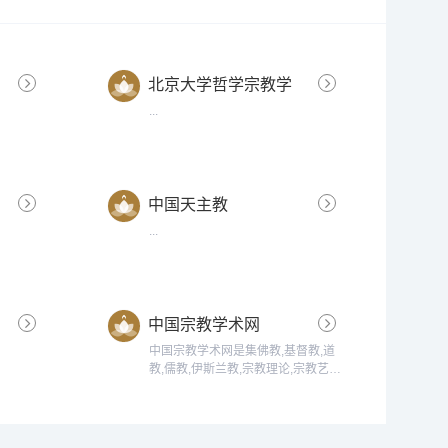
北京大学哲学宗教学
系
...
中国天主教
...
中国宗教学术网
中国宗教学术网是集佛教,基督教,道
教,儒教,伊斯兰教,宗教理论,宗教艺术
等为一体的网络服务平台。...