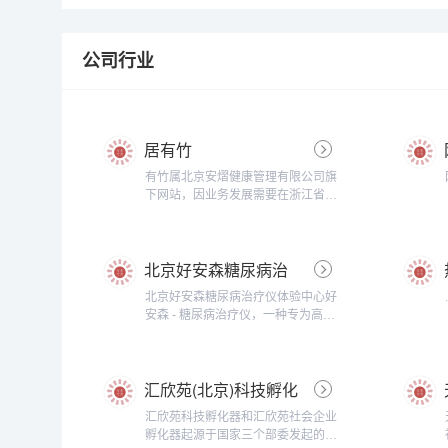
公司行业
居有竹
有竹属北京安熠健康管理有限公司旗
下网站，因业务发展需要在浙江省湖
州市安吉国际竹艺商贸城从事线上销
售业务。“居有竹”这个名称的出处是
宋.苏东坡诗作《於潜僧绿筠轩》：
北京好安森糖尿病治
宁可食无肉，不可使居无竹。无肉令
人瘦，无竹令人俗。人瘦尚可肥，士
疗仪体验中心
北京好安森糖尿病治疗仪体验中心好
俗不可医。旁人笑此言，似高还似
安森 - 糖尿病治疗仪，一种专为高血
痴。若对此君仍大嚼，世间那有扬州
糖人士研发的，快速控糖利器，目前
鹤？...
尚无根治糖尿病的方法，但通过多种
治疗手段可以控制好。好安森糖尿病
汇欣苑(北京)科技孵化
治疗仪，发明名称：一种糖尿病治疗
仪，申请号/专利号：
器有限公司
汇欣苑科技孵化器和汇欣苑社会企业
2019219746568。专为2型糖尿病
孵化器起源于国家三个部委发起的大
（二型糖尿病）及并发症的辅助治疗