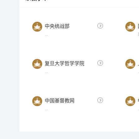
中央统战部
...
复旦大学哲学学院
...
中国基督教网
...