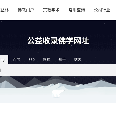
院丛林
佛教门户
宗教学术
常用查询
公司行业
公益收录佛学网址
ing
百度
360
搜狗
知乎
站内