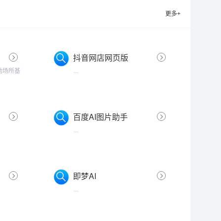
更多+
抖音网店网页版
动场所基
...
百度AI图片助手
...
即梦AI
...