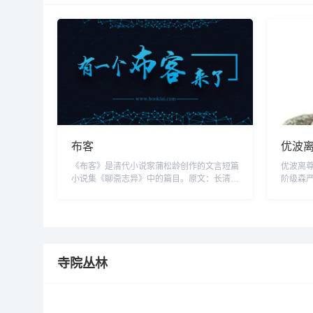
布客
优波
的持
《布客》是清代小说家蒲松龄创作的文言短篇
优波离
小说集《聊斋志异》中的篇目。原文：长清某
阶级森
[1]，贩布为业，客于泰安。闻有术人工星命
事！优
之学[2]，诣问休咎[3]。术人推之曰：“运数大
他就是
恶，可速归。”某惧，囊资北下。途中遇一短
印度是
衣人，似是隶胥。渐渍与语[4]，遂相知悦。
视，好
屡市餐饮，呼与共啜。短衣人甚德之。某问所
在路上
干营[5]，答言：“将适...
路，如果
寺院丛林