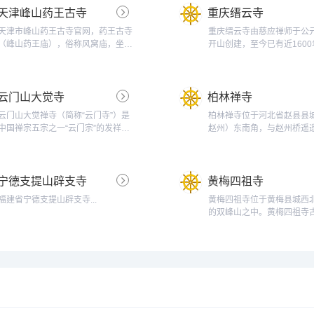
天津峰山药王古寺
重庆缙云寺
天津市峰山药王古寺官网，药王古寺
重庆缙云寺由慈应禅师于公元
（峰山药王庙），俗称风窝庙，坐落
开山创建，至今已有近1600
于天津市西青区大寺镇王村，千年古
史，受到历代帝王恩宠，香
刹，以纪念供奉药王孙思邈为特色，
延不绝。近代高僧太虚大师
集儒释道为一体。每年的农历四月二
建汉藏教理院，影响深远。
云门山大觉寺
柏林禅寺
十至四月二十八，古寺举办为期九天
古佛曾在缙云山跏趺修行过
的大型庙会，农历四月二十八日，正
代神宗皇帝敕赐缙云寺为“迦
云门山大觉禅寺（简称“云门寺”）是
柏林禅寺位于河北省赵县县
是药王孙思邈的诞辰。药王古寺供奉
场”。缙云寺保存着许多珍贵
中国禅宗五宗之一“云门宗”的发祥地
赵州）东南角，与赵州桥遥
有原中国佛学院副教务长白光长老真
古迹。1930年太虚大师应
和根本道场，是国务院首批公布的全
始建于汉献帝建安年间（196
身舍利。本寺...
教会电邀，入川弘法，应...
国重点开放寺院之一，也是广东省重
年），全寺占地80亩。古称
点文物保护单位。云门寺有着一千多
南宋为永安院，金代名柏林
宁德支提山辟支寺
黄梅四祖寺
年的悠久历史，并且是当前中国佛教
元代起即称柏林禅寺。现任
界极少保留“农禅并重”宗教特色的寺
北省佛教协会会长明海大和尚。
福建省宁德支提山辟支寺...
黄梅四祖寺位于黄梅县城西北
院之一，道风良好，闻名中外。五代
的双峰山之中。黄梅四祖寺
后唐庄宗同光元年（923年），六祖
寺，原名正觉寺，又名双峰
惠能下七...
国佛教禅宗第四代祖师道信
场。寺庙始建于唐武德七年
624年）距今已有1370年
中国禅宗第一所寺院。明正
历、清同治年间多次重建，
燹。现存毗卢塔、众生塔、
灵润桥、四祖殿、蕉...