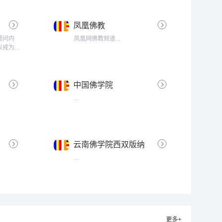
凤凰佛教
疑问内
凤凰网佛教频道...
以戒为
中国佛学院
...
云南佛学院西双版纳
分院
...
更多+