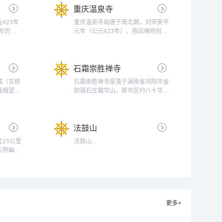
重庆温泉寺
423年
重庆温泉寺始建于南北朝，刘宋景平
年历
元年（公元423年），慈应禅师创
火一直绵
建，同时建有缙云寺------等。历经
曾在此创
唐、宋、明、清沧桑兴废，古寺于
据说迦叶
明，倾废又重建，原寺遗址即今卧牛
石霜崇胜禅寺
，所以明
石上至古碑亭一带。宋元年间，高僧
叶道
志公爱其幽静，曾挂锡于此。景德四
城（古称
石霜崇胜禅寺座落于湖南省浏阳市金
的历史
年（公元1007年）宋朝廷敕赐名曰
遥相望，
刚镇石庄霜华山，距市区约八十华
四川省佛
“崇胜禅院”。温泉寺从此相当兴盛。
－220
里，是一座影响深远的千年古刹、祖
历代高僧有慧灌、成...
观音院，
师道场。石霜禅寺始建于公元858年
禅院，自
（唐宣宗大中十二年）。公元874-
法鼓山
住持为河
879年间，唐皇僖宗李缳下诏，宰相
...
裴休奉旨监督扩建，赐为“唐代国
15公里
法鼓山...
寺，仰食皇恩”，敕封“崇胜禅林”。历
古称幽居
史悠久，源远流长，是禅宗临济法系
寺，是中
杨岐派、黄龙派共...
大师的道
（公元
的历史，是
德、万
更多+
终毁于兵
衣钵塔、