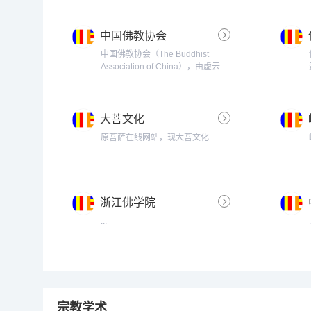
中国佛教协会
中国佛教协会（The Buddhist
Association of China），由虚云、
喜饶嘉措、圆瑛、赵朴初等二十多位
全国佛教界知名人士发起，于1953
年在北京成立。会址设于北京广济
大菩文化
寺。...
原菩萨在线网站，现大菩文化...
浙江佛学院
...
宗教学术