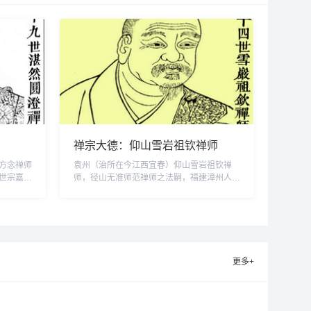
禅宗大德：仰山雪岩祖钦禅师
方念禅师
袁州（治所在今江西宜春）仰山雪岩祖钦禅
世宗嘉靖
师，径山无准师范禅师之法嗣，福建漳州人
悟，善于
（亦作婺州人）。祖钦禅师五岁出家，十六岁
相。圆澄
落发受戒。祖钦禅师从十八岁开始游方参学，
识字。一
矢志要究明生死大事，先后参礼过双林远、妙
师传授他
峰善、石田薰等大德。在双林远禅师座下，祖
，不作苦
钦禅师曾终日随众在僧堂中打坐，从朝至暮，
足不出户，摄心不...
更多+