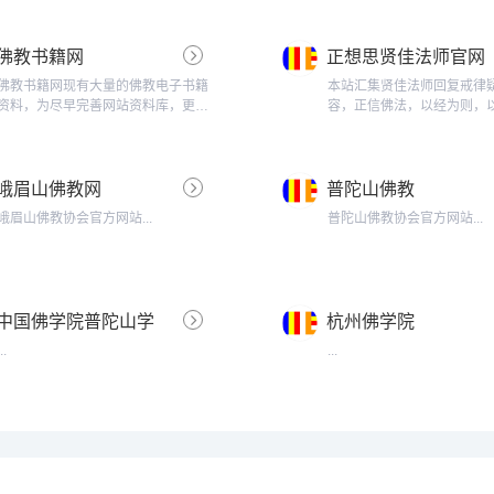
佛教书籍网
正想思贤佳法师官网
佛教书籍网现有大量的佛教电子书籍
本站汇集贤佳法师回复戒律
资料，为尽早完善网站资料库，更好
容，正信佛法，以经为则，
地为广大佛子学习和阅读提供方便，
师。...
网站现招募佛教电子书籍上传会员，
优秀者将被选为网站管理员，欢迎广
峨眉山佛教网
普陀山佛教
大菩提佛子加入我们的团队，共同建
设网上的佛国刹土。...
峨眉山佛教协会官方网站...
普陀山佛教协会官方网站...
中国佛学院普陀山学
杭州佛学院
院
...
...