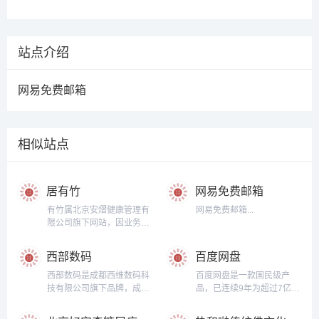
站点介绍
网易免费邮箱
相似站点
居有竹
网易免费邮箱
有竹属北京安熠健康管理有
网易免费邮箱...
限公司旗下网站，因业务发
展需要在浙江省湖州市安吉
国际竹艺商贸城从事线上销
西部数码
百度网盘
售业务。“居有竹”这个名称
的出处是宋.苏东坡诗作《於
西部数码是成都西维数码科
百度网盘是一款国民级产
潜僧绿筠轩》：宁可食无
技有限公司旗下品牌，成立
品，已连续9年为超过7亿用
肉，不可使居无竹。无肉令
于2002年，注册资本1000
户提供稳定、安全的个人云
人瘦，无竹令人俗。人瘦尚
万元，主营信息存储与发布
存储服务，已实现电脑、手