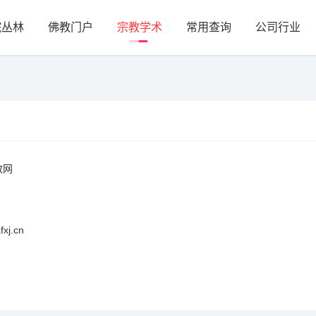
院丛林
佛教门户
宗教学术
常用查询
公司行业
教网
j.cn