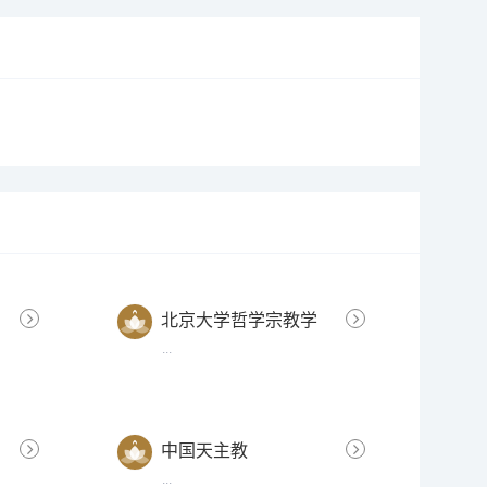
北京大学哲学宗教学
系
...
中国天主教
...