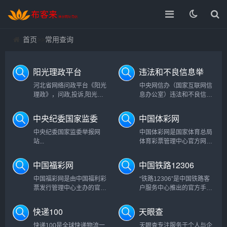
首页
>>
常用查询
阳光理政平台
违法和不良信息举
报中心
河北省网络问政平台《阳光
中央网信办（国家互联网信
理政》，问政,投诉,阳光理
息办公室）违法和不良信息
政平台。...
举报中心。...
中央纪委国家监委
中国体彩网
举报网站
中央纪委国家监委举报网
中国体彩网是国家体育总局
站...
体育彩票管理中心官方网
站，提供中国体育彩票开奖
直播、大乐透、7星彩、排
中国福彩网
中国铁路12306
列3、排列5、竞彩、传统足
彩等体彩游戏相关内容。体
中国福彩网是由中国福利彩
“铁路12306”是中国铁路客
彩唯一官方网站，提供全国
票发行管理中心主办的官方
户服务中心推出的官方手机
各省市体彩资讯，服务社会
网站，服务社会公众，传播
购票应用软件，与火车票务
公众，传播体彩公益。...
福彩公益，为彩民提供双色
官方网站共享用户、订单和
快递100
天眼查
球、快乐8、福彩3D、七乐
票额等信息，并使用统一的
彩、刮刮乐等相关内容和其
购票业务规则，软件具有车
快递100是全球快递物流一
天眼查专注服务于个人与企