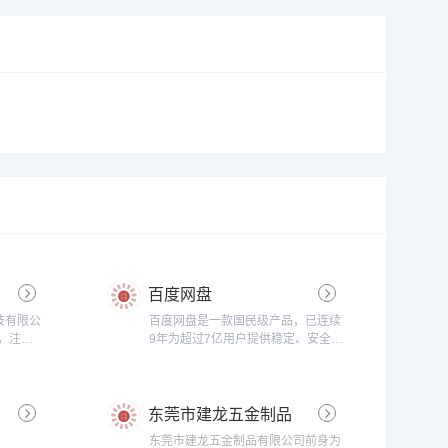
百度网盘
技有限公
百度网盘是一款国民级产品，已连续
年，注册
9年为超过7亿用户提供稳定、安全的
存储与发
个人云存储服务，已实现电脑、手
名注册、
机、电视等多种终端场景的覆盖和互
企业邮
联，并支持多类型文件的备份、分
东莞市建龙五金制品
DN网
享、查看和处理...
.
公司
东莞市建龙五金制品有限公司前身为