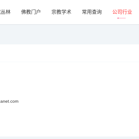
院丛林
佛教门户
宗教学术
常用查询
公司行业
net.com