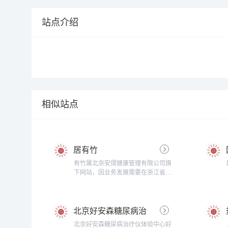
站点介绍
相似站点
居有竹
有竹属北京安熠健康管理有限公司旗
下网站，因业务发展需要在浙江省湖
州市安吉国际竹艺商贸城从事线上销
售业务。“居有竹”这个名称的出处是
宋.苏东坡诗作《於潜僧绿筠轩》：
北京好安森糖尿病治
宁可食无肉，不可使居无竹。无肉令
人瘦，无竹令人俗。人瘦尚可肥，士
疗仪体验中心
北京好安森糖尿病治疗仪体验中心好
俗不可医。旁人笑此言，似高还似