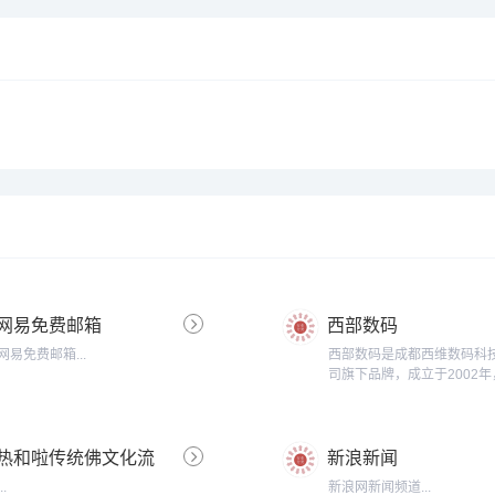
网易免费邮箱
西部数码
网易免费邮箱...
西部数码是成都西维数码科
司旗下品牌，成立于2002
资本1000万元，主营信息
布平台，服务项目包括：域
虚拟主机、VPS、云主机、
热和啦传统佛文化流
新浪新闻
箱、主机租用、主机托管、C
站加速、网络营销服务等。..
通处
...
新浪网新闻频道...