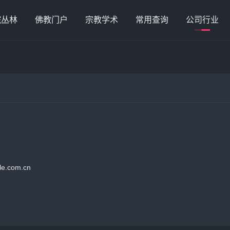
院丛林
佛教门户
宗教学术
常用查询
公司行业
.com.cn