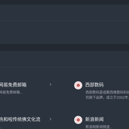
网易免费邮箱
西部数码
网易免费邮箱...
西部数码是成都西维数码科
司旗下品牌，成立于2002
资本1000万元，主营信息
布平台，服务项目包括：域
虚拟主机、VPS、云主机、
热和啦传统佛文化流
新浪新闻
箱、主机租用、主机托管、C
站加速、网络营销服务等。..
通处
...
新浪网新闻频道...