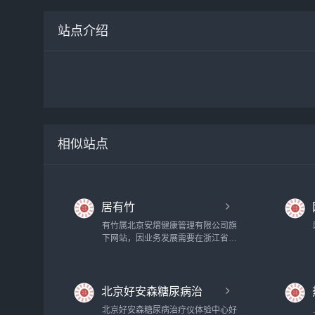
站点介绍
相似站点
居有竹
有竹属北京安熠健康管理有限公司旗
下网站，因业务发展需要在浙江省湖
州市安吉国际竹艺商贸城从事线上销
售业务。“居有竹”这个名称的出处是
宋.苏东坡诗作《於潜僧绿筠轩》：
北京好安森糖尿病治
宁可食无肉，不可使居无竹。无肉令
人瘦，无竹令人俗。人瘦尚可肥，士
疗仪体验中心
北京好安森糖尿病治疗仪体验中心好
俗不可医。旁人笑此言，似高还似