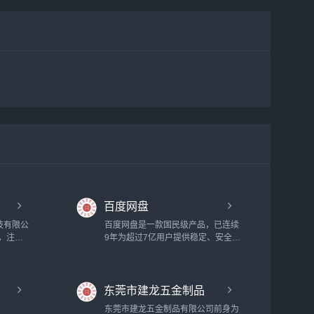
百度网盘
技有限公
百度网盘是一款国民级产品，已连续
年，注册
9年为超过7亿用户提供稳定、安全的
存储与发
个人云存储服务，已实现电脑、手
名注册、
机、电视等多种终端场景的覆盖和互
企业邮
联，并支持多类型文件的备份、分
东莞市建龙五金制品
DN网
享、查看和处理...
.
公司
东莞市建龙五金制品有限公司前身为