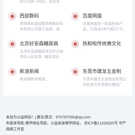
限公司旗下网站，因业务发
展需要在浙江省湖州市安吉
国际竹艺商贸城从事线上销
西部数码
百度网盘
售业务。“居有竹”这个名称
的出处是宋.苏东坡诗作《於
西部数码是成都西维数码科
百度网盘是一款国民级产
潜僧绿筠轩》：宁可食无
技有限公司旗下品牌，成立
品，已连续9年为超过7亿用
肉，不可使居无竹。无肉令
于2002年，注册资本1000
户提供稳定、安全的个人云
人瘦，无竹令人俗。人瘦尚
万元，主营信息存储与发布
存储服务，已实现电脑、手
北京好安森糖尿病
热和啦传统佛文化
可肥，士俗不可医。旁人笑
平台，服务项目包括：域名
机、电视等多种终端场景的
治疗仪体验中心
流通处
此言，似高还似痴。若对此
注册、虚拟主机、VPS、云
覆盖和互联，并支持多类型
北京好安森糖尿病治疗仪体
...
君仍大嚼，世间那有扬州
主机、企业邮箱、主机租
文件的备份、分享、查看和
验中心好安森 - 糖尿病治疗
鹤？...
用、主机托管、CDN网站加
处理...
仪，一种专为高血糖人士研
速、网络营销服务等。...
发的，快速控糖利器，目前
新浪新闻
东莞市建龙五金制
尚无根治糖尿病的方法，但
品公司
通过多种治疗手段可以控制
新浪网新闻频道...
东莞市建龙五金制品有限公
好。好安森糖尿病治疗仪，
司前身为东莞建业螺丝厂，
发明名称：一种糖尿病治疗
公司占地面积1.5万平方
仪，申请号/专利号：
米，是一家专业的家具螺丝
2019219746568。专为2型
生产企业，主要生产各种家
糖尿病（二型糖尿病）及并
具用自攻螺丝，纤维板钉、
发症的辅助治疗而研发的快
快速牙螺丝、墙板钉、拆装
速控糖利器。无创无...
本站为公益网站！
| 建议/意见：970787056@qq.com
机丝、螺母等。 建龙拥有完
备的螺丝制造工艺，集紧固
布客来导航-佛学网址导航，公益收录佛学网址。
京ICP备11028265号
华严
件制造业界的精湛技术和设
网络工作室
备，形成冷拔拉丝、冷成型